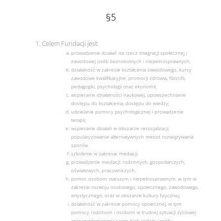
§5
Celem Fundacji jest:
prowadzenie działań na rzecz integracji społecznej i
zawodowej osób bezrobotnych i niepełnosprawnych;
działalność w zakresie kształcenia zawodowego, kursy
zawodowe kwalifikacyjne, promocji zdrowia, filozofii,
pedagogiki, psychologii oraz ekonomii;
wspieranie działalności naukowej, upowszechnianie
dostępu do kształcenia, dostępu do wiedzy;
udzielanie pomocy psychologicznej i prowadzenie
terapii;
wspieranie działań w obszarze resocjalizacji,
popularyzowanie alternatywnych metod rozwiązywania
sporów
szkolenie w zakresie mediacji;
prowadzenie mediacji: rodzinnych, gospodarczych,
oświatowych, pracowniczych;
pomoc osobom starszym i niepełnosprawnym, w tym w
zakresie rozwoju osobistego, społecznego, zawodowego,
artystycznego, oraz w obszarze kultury fizycznej;
działalność w zakresie pomocy społecznej, w tym
pomocy rodzinom i osobom w trudnej sytuacji życiowej
oraz wyrównywania szans tych rodzin i osób;