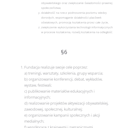
obywatelskiego oraz zwiększanie świadomości prawnej
społeczeństwa;
działalność na rzecz podnoszenia poziomu wiedzy
dorosłych, wspomaganie działalności placówek
oświatowych, promocję kształcenia przez całe życie,
zwiększenie wykorzystania technologii informatycznych
w procesie kształcenia, rozwój kształcenia na odległość.
§6
Fundacja realizuje swoje cele poprzez:
a) treningi, warsztaty, szkolenia, grupy wsparcia;
b) organizowanie konferencji, debat, wykładów,
wystaw, festiwali;
c) publikowanie materiałów edukacyjnych i
informacyjnych;
d) realizowanie projektów aktywizacji obywatelskiej,
zawodowej, społecznej, kulturalnej;
e) organizowanie kampanii społecznych i akcji
medialnych;
f) współpracę z krajowymi i zagranicznymi