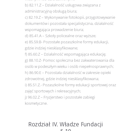
b) 82.11.Z – Działalność usługowa związana z
administracyjną obsługą biura;
c) 82.19.Z – Wykonywanie fotokopii, przygotowywanie
dokumentów i pozostała specjalistyczna, działalność
wspomagająca prowadzenie biura;
d) 85.41.A – Szkoły policealne oraz wyższe;
e) 85.59.B- Pozostałe pozaszkolne formy edukacji,
gdzie indziej niesklasyfikowane;
f) 85.60.Z – Działalność wspomagająca edukację;
g) 88.10.Z- Pomoc społeczna bez zakwaterowania dla
osób w podeszłym wieku i osób niepełnosprawnych;
h) 86.90.E – Pozostała działalność w zakresie opieki
zdrowotnej, gdzie indziej niesklasyfikowana;
i) 85.51.Z.- Pozaszkolne formy edukacji sportowej oraz
zajęć sportowych i rekreacyjnych;
j) 96.02.Z – Fryzjerstwo i pozostałe zabiegi
kosmetyczne.
Rozdział IV. Władze Fundacji