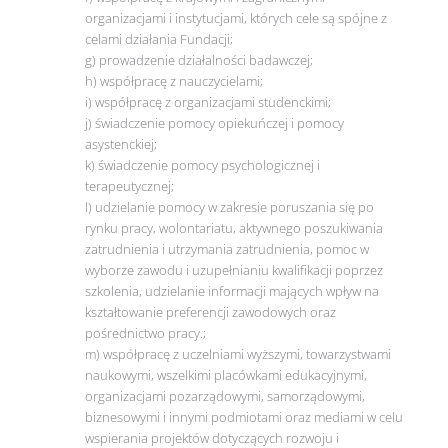
organizacjami i instytucjami, których cele są spójne z
celami działania Fundacji;
g) prowadzenie działalności badawczej;
h) współpracę z nauczycielami;
i) współpracę z organizacjami studenckimi;
j) świadczenie pomocy opiekuńczej i pomocy
asystenckiej;
k) świadczenie pomocy psychologicznej i
terapeutycznej;
l) udzielanie pomocy w zakresie poruszania się po
rynku pracy, wolontariatu, aktywnego poszukiwania
zatrudnienia i utrzymania zatrudnienia, pomoc w
wyborze zawodu i uzupełnianiu kwalifikacji poprzez
szkolenia, udzielanie informacji mających wpływ na
kształtowanie preferencji zawodowych oraz
pośrednictwo pracy.;
m) współpracę z uczelniami wyższymi, towarzystwami
naukowymi, wszelkimi placówkami edukacyjnymi,
organizacjami pozarządowymi, samorządowymi,
biznesowymi i innymi podmiotami oraz mediami w celu
wspierania projektów dotyczących rozwoju i