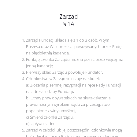
Zarząd
§ 14
Zarząd Fundacji składa się z 1 do 3 osób, w tym
Prezesa oraz Wiceprezesa, powoływanych przez Radę
na pięcioletnią kadencję.
Funkcję członka Zarządu można pełnić przez więcej niż
jedną kadencję.
Pierwszy skład Zarządu powołuje Fundator.
Członkostwo w Zarządzie ustaje na skutek:
a) Złożenia pisemnej rezygnacji na ręce Rady Fundacji
na adres siedziby Fundacji,
b) Utraty praw obywatelskich na skutek skazania
prawomocnym wyrokiem sądu za przestępstwo
popełnione z winy umyślnej,
c) Śmierci członka Zarządu.
d) Upływu kadencji.
Zarząd w całości lub jej poszczególni członkowie mogą
być odwołani przez Radę przed upływem kadencji w