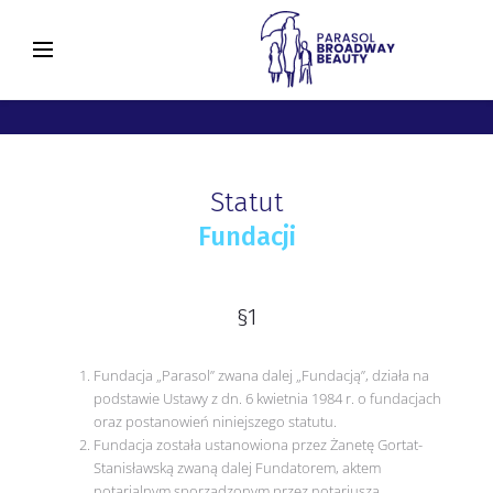
Statut
Fundacji
§1
Fundacja „Parasol” zwana dalej „Fundacją”, działa na
podstawie Ustawy z dn. 6 kwietnia 1984 r. o fundacjach
oraz postanowień niniejszego statutu.
Fundacja została ustanowiona przez Żanetę Gortat-
Stanisławską zwaną dalej Fundatorem, aktem
notarialnym sporządzonym przez notariusza