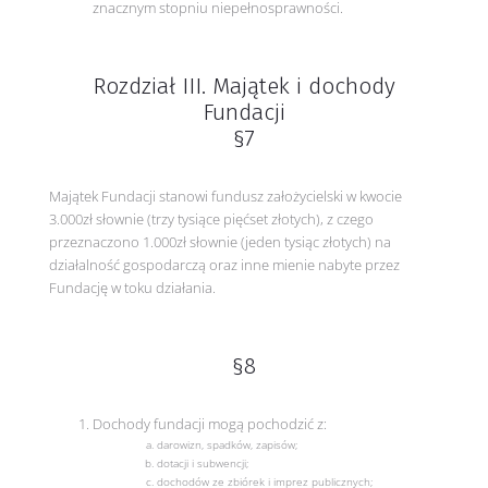
znacznym stopniu niepełnosprawności.
Rozdział III. Majątek i dochody
Fundacji
§7
Majątek Fundacji stanowi fundusz założycielski w kwocie
3.000zł słownie (trzy tysiące pięćset złotych), z czego
przeznaczono 1.000zł słownie (jeden tysiąc złotych) na
działalność gospodarczą oraz inne mienie nabyte przez
Fundację w toku działania.
§8
Dochody fundacji mogą pochodzić z:
darowizn, spadków, zapisów;
dotacji i subwencji;
dochodów ze zbiórek i imprez publicznych;